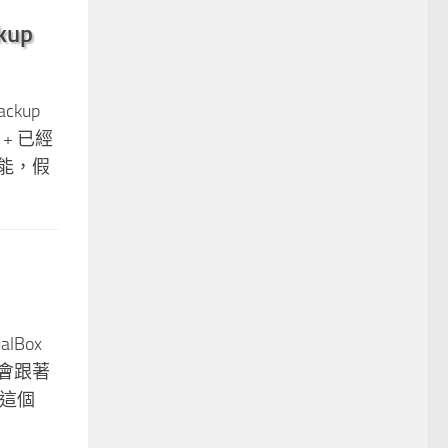
kup
ckup
+ 已經
能，假
lBox
會跟著
把這個