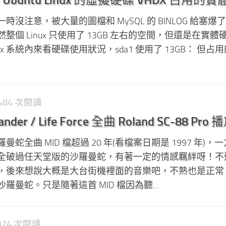
沒注意，被大量的圖檔和 MySQL 的 BINLOG 給塞爆
個 Linux 只使用了 13GB 左右的空間，但還是在實體
Linux 系統內來看硬碟使用狀況，sda1 使用了 13GB： 但占
1,484 次閱讀
er / Life Force 全曲 Roland SC-88 Pro 
蛇全曲 MID 檔超過 20 年(看檔案日期是 1997 年)，
全破過任天堂版的沙羅曼蛇，有著一定的情感羈絆呀！不
，後來想說大概是大台街機裡面的音樂吧，不熟也是正常
曼蛇。只是隨著這首 MID 檔因為聽...
,374 次閱讀