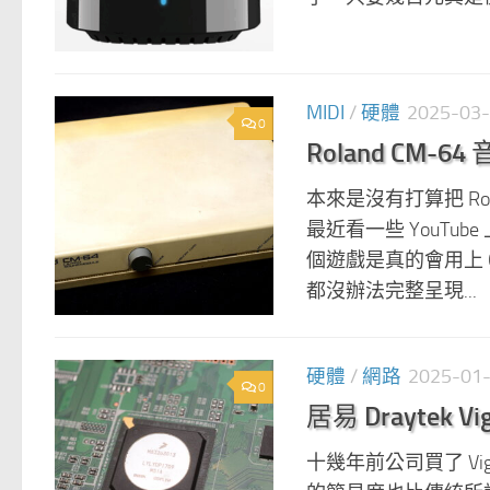
MIDI
/
硬體
2025-03
0
Roland CM
本來是沒有打算把 Rol
最近看一些 YouTu
個遊戲是真的會用上 C
都沒辦法完整呈現...
硬體
/
網路
2025-01
0
居易 Draytek Vig
十幾年前公司買了 Vi