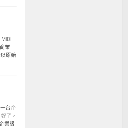
IDI
的商業
所以原始
 那一台企
 好了，
有企業級