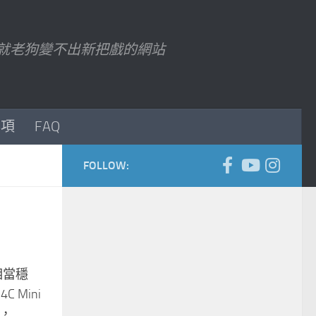
7 以後就老狗變不出新把戲的網站
事項
FAQ
FOLLOW:
相當穩
 Mini
...