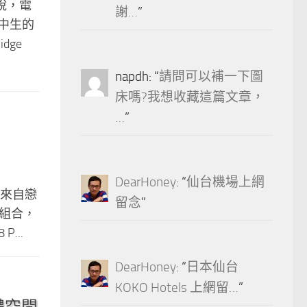
說，電
謝…
”
中生的
dge
napdh
: “
請問可以補一下圖
床嗎?我想收藏這篇文章，
…
”
DearHoney
: “
仙台機場上網
」，來自戀
留念
”
器組合，
P...
DearHoney
: “
日本仙台
KOKO Hotels 上網留…
”
實體空間