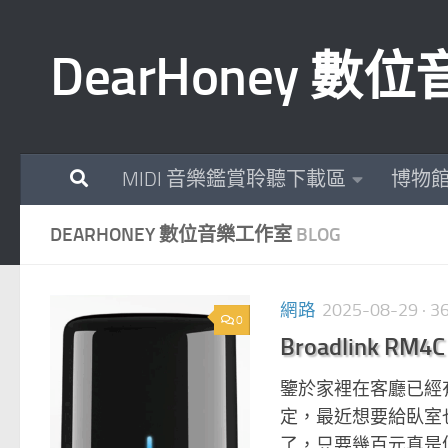
Skip to content
DearHoney 
MIDI 音樂鑑賞聆聽下載區
博物
DEARHONEY 數位音樂工作室
BLOG
網路
2025-08-29
· 
0
Broadlink R
鑒於家裡在客廳已經有一個
定，最近想要給臥室也增加一
了，只要幾百元真是便宜很