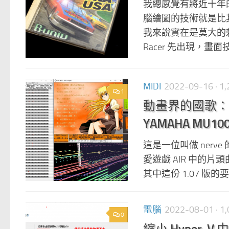
我總感覺有將近十年的
腦繪圖的技術就是比
我來說實在是莫大的刺激。 
Racer 先出現，畫面技
MIDI
2022-09-16
· 
1
動畫界的國歌：AIR
YAMAHA MU100 
這是一位叫做 nerve
愛遊戲 AIR 中的
其中這份 1.07 版的要用上 
電腦
2022-08-01
· 
0
縮小 Hyper-V 