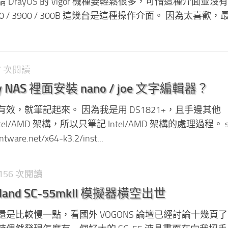
DrayOS 的 Vigor 機種要輕鬆很多，可惜這種介面並沒
960 / 3900 / 300B 這幾台是這種操作介面。 因為太喜歡
87 次閱讀
y NAS 裡面安裝 nano / joe 文字編輯器？
效，就筆記起來。 因為我是用 DS1821+，且手邊其他
 Intel/AMD 架構，所以只筆記 Intel/AMD 架構的處理過程。 s
ntware.net/x64-k3.2/inst...
4,156 次閱讀
Roland SC-55mkII 模擬器橫空出世
是比較慢一點，看國外 VOGONS 論壇已經討論十幾頁