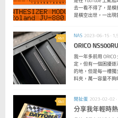
是在 YouTube 
去一看不得了，是模擬器！ 
是橫空出世，一出現就已
NAS
2023-06-15
· 1
0
ORICO NS500
我一年多前用 ORICO
定，但有一個困擾逐
的地，但是每一槽獨
料夾，萬一容量不夠時
閒扯蛋
2023-02-02
·
0
分享我年輕時熱血買回