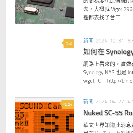
的簡易度也比傳統所謂 
去，大概就 Vigor 2
裡都去找了台二...
新聞
2024-12-31
· 
0
如何在 Synolog
網路上看來的，實做有
Synology NAS 也是
wget -O – http://bin.e
新聞
2024-04-27
· 
24
Nuked SC-55 
華文世界知道此消息還