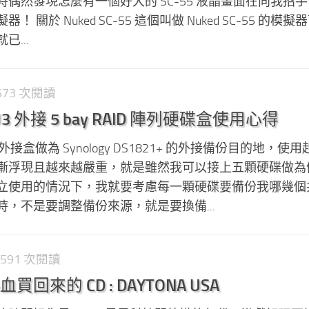
上亂逛時偶然發現怎麼有一個好大的 SC-55 液晶畫面在向我招
關於 Nuked SC-55 這個叫做 Nuked SC-55 的模
...
,573 次閱讀
RU3 外接 5 bay RAID 陣列硬碟盒使用心得
 外接盒做為 Synology DS1821+ 的外接備份目的地，使
漸浮現且越來越嚴重，就是雖然我可以接上五顆硬碟做為
立使用的情況下，我就要考慮每一顆硬碟要備份我哪幾個
，不是要調整備份來源，就是要換備...
 591 次閱讀
來的 CD : DAYTONA USA