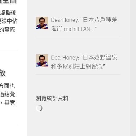
了虛擬硬
DearHoney
: “
日本八戶種差
硬碟中佔
海岸 michill TAN…
”
用的實際
DearHoney
: “
日本嬉野溫泉
和多屋別莊上網留念
”
播放
一方面也
過總覺
瀏覽統計資料
，畢竟