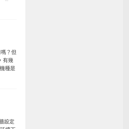
 用嗎？但
貨，有幾
生機種是
火牆設定