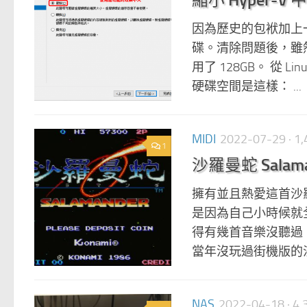
因為歷史的包袱加上一時
碟。清除問題後，雖然整
用了 128GB。 從 
硬碟空間是這樣： ...
MIDI
2022-07-29
· 
1
沙羅曼蛇 Salamand
擁有並且熱愛這首沙羅曼
是因為自己小時候就
得有幾首音樂沒聽過
當年沒玩過街機版的沙羅
NAS
2022-04-18
· 4