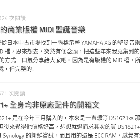
1,324 次閱讀
商業版權 MIDI 聖誕音樂
從日本中古市場找到一張標示著 YAMAHA XG 的聖誕音樂 M
 .MID 檔，思來想去，突然有個念頭，把這些年來我蒐集到
錄音的方式一口氣分享給大家吧。因為是有版權的 MID 檔，
，但完整的...
,571 次閱讀
S1821+ 全身均非原廠配件的開箱文
DS1821+ 是在今年三月購入的，本來是一直想等 DS1621xs
後來覺得他價格好高，想想就退而求其次的買 DS1821+
算是 Synology 的新鮮嘗試，而且用的還是 ECC RAM，感覺