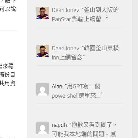
手，點下
擬器可以說
DearHoney
: “
釜山到大阪的
PanStar 郵輪上網留…
”
DearHoney
: “
韓國釜山東橫
Inn上網留念
”
用起來穩
備份目
共用資
Alan
: “
用GPT寫一個
powershell選單來…
”
napdh
: “
抱歉又看到圖了，
可能我本地端的問題。感