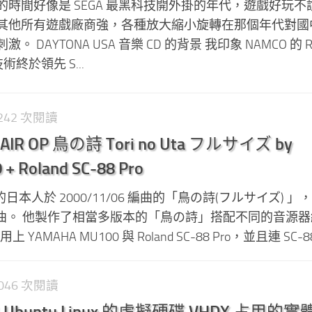
時間好像是 SEGA 最黑科技開外掛的年代，遊戲好玩不
其他所有遊戲廠商強，各種放大縮小旋轉在那個年代對國
DAYTONA USA 音樂 CD 的背景 我印象 NAMCO 的 Ri
術終於領先 S...
1,242 次閱讀
 OP 鳥の詩 Tori no Uta フルサイズ by
+ Roland SC-88 Pro
 的日本人於 2000/11/06 編曲的「鳥の詩(フルサイズ) 
片頭曲。 他製作了相當多版本的「鳥の詩」搭配不同的音源
YAMAHA MU100 與 Roland SC-88 Pro，並且連 SC-88 
1,046 次閱讀
中 Ubuntu Linux 的虛擬硬碟 VHDX 占用的