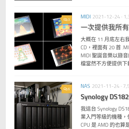
MIDI
2021-12-24
· 
3
一次提供我所有的
大概在 11 月底左右我
CD，裡面有 20 首
MIDI 聖誕音樂以
檔當然不方便提供下載
NAS
2021-11-24
· 7
6
Synology D
我這台 Synology 
業入門等級的機種，但
CPU 是 AMD 的也