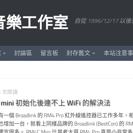
數位音樂工作室
自從 1996/12/1
館
討論區
留言板
封存舊文
本站注意
36 次閱讀
M4C mini 初始化後連不上 WiFi 的解決法
 Broadlink 的 RM4 Pro 紅外線遙控器已工作多年，
台，就看上同樣品牌的 Broadlink (BestCon) 的 RM4C
多。 RM4C Mini 比其老大哥 RM4 Pro 真是小非常多，