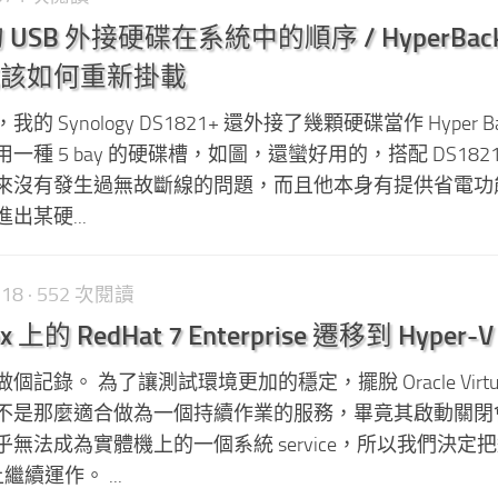
S 的 USB 外接硬碟在系統中的順序 / HyperBac
該如何重新掛載
Synology DS1821+ 還外接了幾顆硬碟當作 Hyper Ba
種 5 bay 的硬碟槽，如圖，還蠻好用的，搭配 DS1821
來沒有發生過無故斷線的問題，而且他本身有提供省電功
出某硬...
-18
· 552 次閱讀
Box 上的 RedHat 7 Enterprise 遷移到 Hyper-V
錄。 為了讓測試環境更加的穩定，擺脫 Oracle Virtua
不是那麼適合做為一個持續作業的服務，畢竟其啟動關閉
無法成為實體機上的一個系統 service，所以我們決定
上繼續運作。 ...