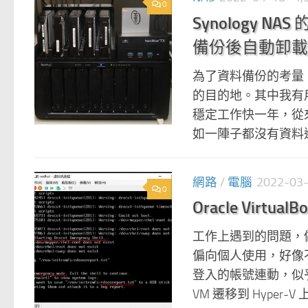
0
Synology NA
備份後自動卸載
為了資料備份的考量，我的 
的目的地。其中我有用一
穩定工作快一年，從
如一陣子都沒有資料進
網路
/
電腦
2022-03
0
Oracle Virtual
工作上遇到的問題，做個記
偏向個人使用，好像
登入的帳號連動，似乎
VM 遷移到 Hyper-V 