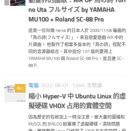
no Uta フルサイズ by YAMAHA
MU100 + Roland SC-88 Pro
這是一位叫做 nerve 的日本人於 2000/11/06 編曲的
「鳥の詩(フルサイズ) 」，來自戀愛遊戲 AIR 中的
片頭曲。 他製作了相當多版本的「鳥の詩」搭配不
同的音源器組合，其中這份 1.07 版的要用上
YAMAHA MU100 與 Roland SC-88 Pro，並且連 SC-
88 P...
電腦
2022-08-01
· 1,046 次閱讀
0
縮小 Hyper-V 中 Ubuntu Linux 的虛
擬硬碟 VHDX 占用的實體空間
因為歷史的包袱加上一時沒注意，被大量的圖檔和
MySQL 的 BINLOG 給塞爆了虛擬硬碟。清除問題