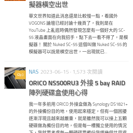
擬器橫空出世
華文世界知道此消息還是比較慢一點，看國外
VOGONS 論壇已經討論十幾頁了，我則是在
YouTube 上亂逛時偶然發現怎麼有一個好大的 SC-
55 液晶畫面在向我招手，點下去一看不得了，是模
擬器！ 關於 Nuked SC-55 這個叫做 Nuked SC-55 的
模擬器可以說是橫空出世，一出現就已...
NAS
2023-06-15
· 1,573 次閱讀
0
ORICO NS500RU3 外接 5 bay RAID
陣列硬碟盒使用心得
我一年多前用 ORICO 外接盒做為 Synology DS1821+
的外接備份目的地，使用起來穩定，但有一個困擾
逐漸浮現且越來越嚴重，就是雖然我可以接上五顆
硬碟做為備份目的地，但是每一槽獨立使用的情況
下，我就要考慮每一顆硬碟要備份我哪幾個共用資