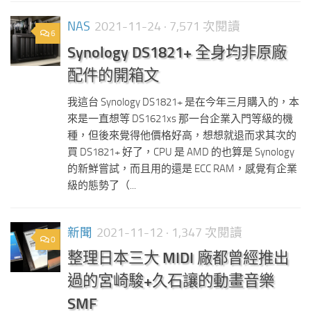
NAS
2021-11-24
· 7,571 次閱讀
6
Synology DS1821+ 全身均非原廠
配件的開箱文
我這台 Synology DS1821+ 是在今年三月購入的，本
來是一直想等 DS1621xs 那一台企業入門等級的機
種，但後來覺得他價格好高，想想就退而求其次的
買 DS1821+ 好了，CPU 是 AMD 的也算是 Synology
的新鮮嘗試，而且用的還是 ECC RAM，感覺有企業
級的態勢了（...
新聞
2021-11-12
· 1,347 次閱讀
0
整理日本三大 MIDI 廠都曾經推出
過的宮崎駿+久石讓的動畫音樂
SMF