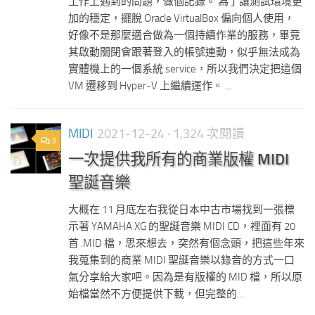
工作上遇到的問題，做個記錄。 為了讓測試環境更
加的穩定，擺脫 Oracle VirtualBox 偏向個人使用，
好像不是那麼適合做為一個持續作業的服務，畢竟
其啟動關閉會跟著登入的帳號連動，似乎無法成為
實體機上的一個系統 service，所以我們決定把這個
VM 遷移到 Hyper-V 上繼續運作。 ...
MIDI
2021-12-24
· 1,324 次閱讀
3
一次提供我所有的商業版權 MIDI
聖誕音樂
大概在 11 月底左右我從日本中古市場找到一張標
示著 YAMAHA XG 的聖誕音樂 MIDI CD，裡面有 20
首 .MID 檔，思來想去，突然有個念頭，把這些年來
我蒐集到的商業 MIDI 聖誕音樂以錄音的方式一口
氣分享給大家吧。因為是有版權的 MID 檔，所以原
始檔當然不方便提供下載，但完整的...