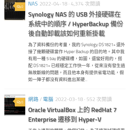
NAS
2022-04-18
· 4,374 次閱讀
0
Synology NAS 的 USB 外接硬碟在
系統中的順序 / HyperBackup 備份
後自動卸載該如何重新掛載
為了資料備份的考量，我的 Synology DS1821+ 還外
接了幾顆硬碟當作 Hyper Backup 的目的地。其中我
有用一種 5 bay 的硬碟槽，如圖，還蠻好用的，搭
配 DS1821+ 已經穩定工作快一年，從來沒有發生過
無故斷線的問題，而且他本身有提供省電功能，假
如一陣子都沒有資料進出某硬...
網路
/
電腦
2022-03-18
· 552 次閱讀
0
Oracle VirtualBox 上的 RedHat 7
Enterprise 遷移到 Hyper-V