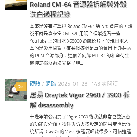
Roland CM-64 音源器拆解與外殼
洗白過程記錄
本來是沒有打算把 Roland CM-64 給收到倉庫的，想
說不就是拿來當 CM-32L 用嗎？但最近看一些
YouTube 上的日本 X68000 遊戲影片，發現日本人
真的是愛用國貨，有幾個遊戲是真的會用上 CM-64
的 PCM 音源部分，這個若純靠 MT-32 的相容衍生
機種是都沒辦法完整呈現...
硬體
/
網路
2025-01-23
· 143 次閱讀
0
居易 Draytek Vigor 2960 / 3900 拆
解 disassembly
十幾年前公司買了 Vigor 2960 後我就非常喜歡這台
的功能與介面，物件與防火牆設定的簡易度也比傳
統所謂 DrayOS 的 Vigor 機種要輕鬆很多，可惜這種