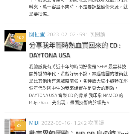
料夾，萬一容量不夠時，不是要調整備份來源，就
是要換備...
閒扯蛋
2023-02-02
· 591 次閱讀
0
分享我年輕時熱血買回來的 CD :
DAYTONA USA
我總感覺有將近十年的時間好像是 SEGA 最黑科技
開外掛的年代，遊戲好玩不說，電腦繪圖的技術就
是比其他所有遊戲廠商強，各種放大縮小旋轉在那
個年代對國中生的我來說實在是莫大的刺激。
DAYTONA USA 音樂 CD 的背景 我印象 NAMCO 的
Ridge Racer 先出現，畫面技術終於領先 S...
MIDI
2022-09-16
· 1,242 次閱讀
1
動畫界的國歌：AIR OP 鳥の詩 Tori