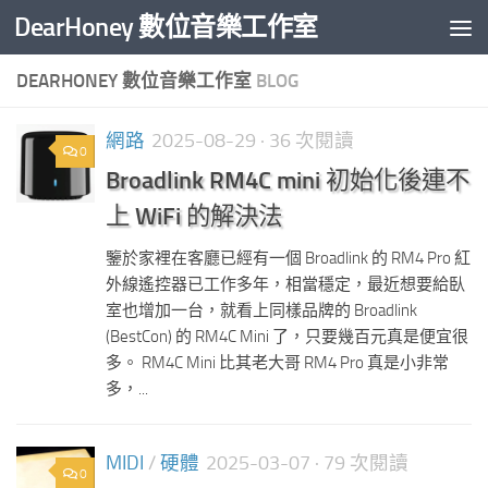
DearHoney 數位音樂工作室
Skip to content
DEARHONEY 數位音樂工作室
BLOG
網路
2025-08-29
· 36 次閱讀
0
Broadlink RM4C mini 初始化後連不
上 WiFi 的解決法
鑒於家裡在客廳已經有一個 Broadlink 的 RM4 Pro 紅
外線遙控器已工作多年，相當穩定，最近想要給臥
室也增加一台，就看上同樣品牌的 Broadlink
(BestCon) 的 RM4C Mini 了，只要幾百元真是便宜很
多。 RM4C Mini 比其老大哥 RM4 Pro 真是小非常
多，...
MIDI
/
硬體
2025-03-07
· 79 次閱讀
0