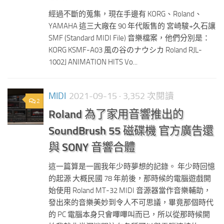
經過不斷的蒐集，現在手邊有 KORG、Roland、
YAMAHA 這三大廠在 90 年代販售的 宮崎駿+久石讓
SMF (Standard MIDI File) 音樂檔案，他們分別是：
KORG KSMF-A03 風の谷のナウシカ Roland RJL-
1002J ANIMATION HITS Vo...
MIDI
2021-09-15
· 3,352 次閱讀
2
Roland 為了家用音響推出的
SoundBrush 55 磁碟機 官方廣告還
與 SONY 音響合體
這一篇算是一圓我年少時夢想的記錄。 年少時回憶
的起源 大概民國 78 年前後，那時候的電腦遊戲開
始使用 Roland MT-32 MIDI 音源器當作音樂輔助，
發出來的音樂美妙到令人不可思議，畢竟那個時代
的 PC 電腦本身只會嗶嗶叫而已，所以從那時候開