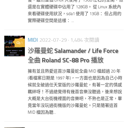
後，雖然整個 Linux 只使用了 13GB 左右的空間，但
還是在實體硬碟中佔用了 128GB。 從 Linux 系統內
來看硬碟使用狀況，sda1 使用了 13GB： 但占用的
實際硬碟空間是這樣： ...
MIDI
2022-07-29
· 1,484 次閱讀
1
沙羅曼蛇 Salamander / Life Force
全曲 Roland SC-88 Pro 播放
擁有並且熱愛這首沙羅曼蛇全曲 MID 檔超過 20 年
(看檔案日期是 1997 年)，一方面也是因為自己小時
候就全破過任天堂版的沙羅曼蛇，有著一定的情感
羈絆呀！不過總覺得有幾首音樂沒聽過，後來想說
大概是大台街機裡面的音樂吧，不熟也是正常，畢
竟當年沒玩過街機版的沙羅曼蛇。只是隨著這首
MID 檔因為聽...