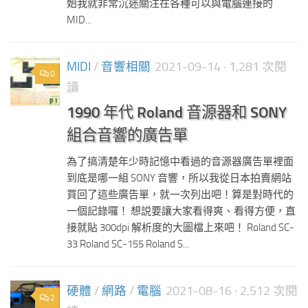
始我就非常沉迷關注在各種可以與電腦連接的
MID...
MIDI
/
音響相關
2021-09-14
· 1,281 次閱
0
讀
1990 年代 Roland 音源器和 SONY
組合音響的廣告單
為了搞清楚年少時記憶中看過的音源器廣告單裡面
到底是哪一組 SONY 音響，所以我從日本拍賣網站
買回了這些廣告單，就一次列出吧！算是對時代的
一個記錄囉！ 想説要讓大家看得爽、看得方便，直
接就貼 300dpi 解析度的大圖檔上來吧！ Roland SC-
33 Roland SC-155 Roland S...
硬體
/
網路
/
電腦
2021-08-16
· 2,512 次閱
2