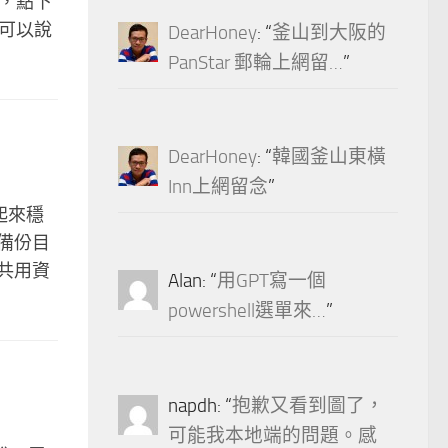
手，點下
擬器可以說
DearHoney
: “
釜山到大阪的
PanStar 郵輪上網留…
”
DearHoney
: “
韓國釜山東橫
Inn上網留念
”
用起來穩
備份目
共用資
Alan
: “
用GPT寫一個
powershell選單來…
”
napdh
: “
抱歉又看到圖了，
可能我本地端的問題。感