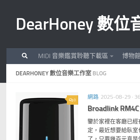
Skip to content
DearHoney 
MIDI 音樂鑑賞聆聽下載區
博物
DEARHONEY 數位音樂工作室
BLOG
網路
2025-08-29
· 
0
Broadlink R
鑒於家裡在客廳已經有一個
定，最近想要給臥室也增加一
了，只要幾百元真是便宜很