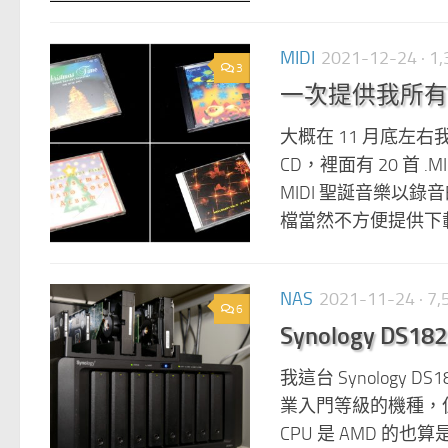
MIDI
2021-12-24
· 
3
一次提供我所有的
大概在 11 月底左右我
CD，裡面有 20 首
MIDI 聖誕音樂以
檔當然不方便提供下載
NAS
2021-11-24
· 7
6
Synology D
我這台 Synology 
業入門等級的機種，但
CPU 是 AMD 的也