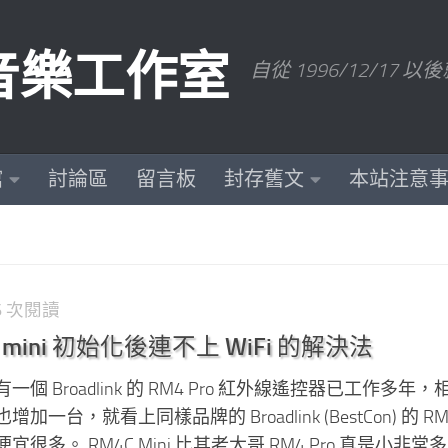
數位音樂工作室
自從 1996/12/1
館
討論區
留言板
封存舊文
本站注意
36 次閱讀
M4C mini 初始化後連不上 WiFi 的解決法
 Broadlink 的 RM4 Pro 紅外線遙控器已工作多年，
台，就看上同樣品牌的 Broadlink (BestCon) 的 RM4C
多。 RM4C Mini 比其老大哥 RM4 Pro 真是小非常多，