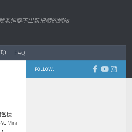
7 以後就老狗變不出新把戲的網站
事項
FAQ
FOLLOW:
相當穩
 Mini
...