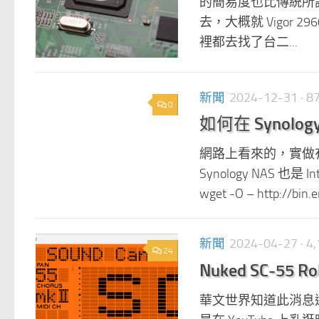
的簡易度也比傳統所謂 
去，大概就 Vigor 2
裡都去找了台二...
新聞
2024-12-31
· 
0
如何在 Synolog
網路上看來的，實做有
Synology NAS 也是
wget -O – http://bin.e
新聞
2024-04-27
· 
24
Nuked SC-55 
華文世界知道此消息還