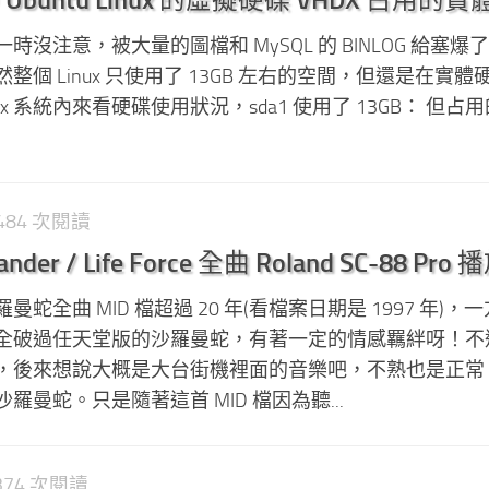
沒注意，被大量的圖檔和 MySQL 的 BINLOG 給塞爆
個 Linux 只使用了 13GB 左右的空間，但還是在實體
Linux 系統內來看硬碟使用狀況，sda1 使用了 13GB： 但占
1,484 次閱讀
er / Life Force 全曲 Roland SC-88 Pro 
蛇全曲 MID 檔超過 20 年(看檔案日期是 1997 年)，
全破過任天堂版的沙羅曼蛇，有著一定的情感羈絆呀！不
，後來想說大概是大台街機裡面的音樂吧，不熟也是正常
曼蛇。只是隨著這首 MID 檔因為聽...
,374 次閱讀