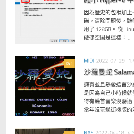
因為歷史的包袱加上一時
碟。清除問題後，雖然整
用了 128GB。 從 
硬碟空間是這樣： ...
MIDI
2022-07-29
· 
1
沙羅曼蛇 Salamand
擁有並且熱愛這首沙羅曼
是因為自己小時候就
得有幾首音樂沒聽過
當年沒玩過街機版的沙羅
NAS
2022-04-18
· 4