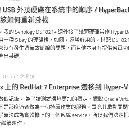
S 的 USB 外接硬碟在系統中的順序 / HyperBac
該如何重新掛載
Synology DS1821+ 還外接了幾顆硬碟當作 Hyper Ba
種 5 bay 的硬碟槽，如圖，還蠻好用的，搭配 DS1821
來沒有發生過無故斷線的問題，而且他本身有提供省電功
出某硬...
-18
· 552 次閱讀
Box 上的 RedHat 7 Enterprise 遷移到 Hyper-V
錄。 為了讓測試環境更加的穩定，擺脫 Oracle Virtua
不是那麼適合做為一個持續作業的服務，畢竟其啟動關閉
無法成為實體機上的一個系統 service，所以我們決定
上繼續運作。 ...