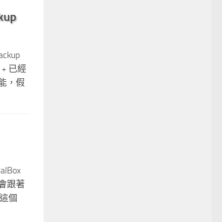
kup
ckup
+ 已經
能，假
lBox
會跟著
把這個