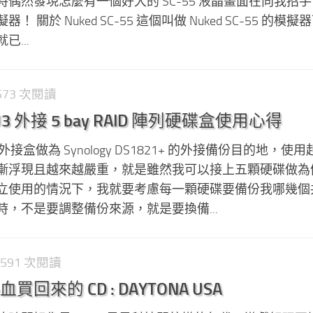
上亂逛時偶然發現怎麼有一個好大的 SC-55 液晶畫面在向我招
關於 Nuked SC-55 這個叫做 Nuked SC-55 的模
...
,573 次閱讀
RU3 外接 5 bay RAID 陣列硬碟盒使用心得
 外接盒做為 Synology DS1821+ 的外接備份目的地，使
漸浮現且越來越嚴重，就是雖然我可以接上五顆硬碟做為
立使用的情況下，我就要考慮每一顆硬碟要備份我哪幾個
，不是要調整備份來源，就是要換備...
 591 次閱讀
來的 CD : DAYTONA USA