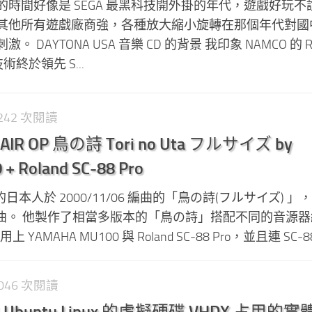
時間好像是 SEGA 最黑科技開外掛的年代，遊戲好玩不
其他所有遊戲廠商強，各種放大縮小旋轉在那個年代對國
DAYTONA USA 音樂 CD 的背景 我印象 NAMCO 的 Ri
術終於領先 S...
1,242 次閱讀
 OP 鳥の詩 Tori no Uta フルサイズ by
+ Roland SC-88 Pro
 的日本人於 2000/11/06 編曲的「鳥の詩(フルサイズ) 
片頭曲。 他製作了相當多版本的「鳥の詩」搭配不同的音源
YAMAHA MU100 與 Roland SC-88 Pro，並且連 SC-88 
1,046 次閱讀
中 Ubuntu Linux 的虛擬硬碟 VHDX 占用的