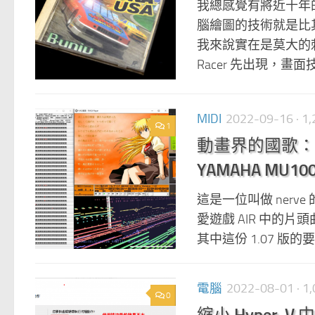
我總感覺有將近十年的
腦繪圖的技術就是比
我來說實在是莫大的刺激。 
Racer 先出現，畫面技
MIDI
2022-09-16
· 
1
動畫界的國歌：AIR
YAMAHA MU100 
這是一位叫做 nerve
愛遊戲 AIR 中的
其中這份 1.07 版的要用上 
電腦
2022-08-01
· 
0
縮小 Hyper-V 