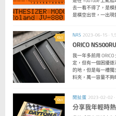
是在 YouTube 
去一看不得了，是模擬器！ 
是橫空出世，一出現就已
NAS
2023-06-15
· 1
0
ORICO NS500
我一年多前用 ORICO
定，但有一個困擾逐
的地，但是每一槽獨
料夾，萬一容量不夠時
閒扯蛋
2023-02-02
·
0
分享我年輕時熱血買回