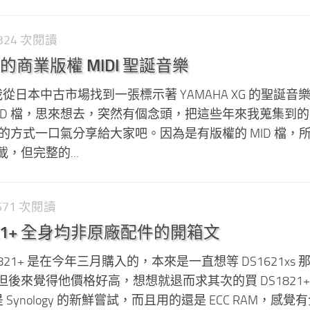
1,324 次閱讀
商業版權 MIDI 聖誕音樂
從日本中古市場找到一張標示著 YAMAHA XG 的聖誕音樂 M
 .MID 檔，思來想去，突然有個念頭，把這些年來我蒐集到
錄音的方式一口氣分享給大家吧。因為是有版權的 MID 檔，
，但完整的...
,571 次閱讀
S1821+ 全身均非原廠配件的開箱文
DS1821+ 是在今年三月購入的，本來是一直想等 DS1621xs
後來覺得他價格好高，想想就退而求其次的買 DS1821+
算是 Synology 的新鮮嘗試，而且用的還是 ECC RAM，感覺