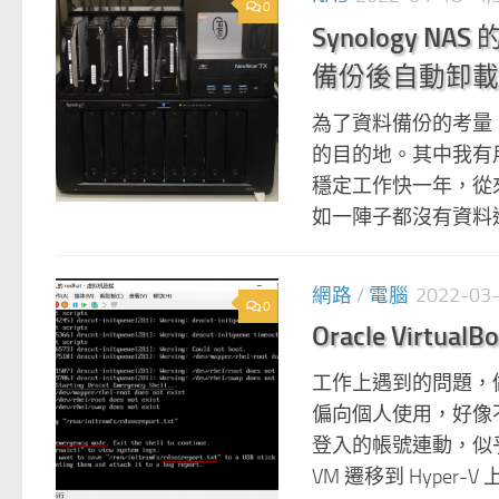
0
Synology NA
備份後自動卸載
為了資料備份的考量，我的 
的目的地。其中我有用一
穩定工作快一年，從
如一陣子都沒有資料進
網路
/
電腦
2022-03
0
Oracle Virtual
工作上遇到的問題，做個記
偏向個人使用，好像
登入的帳號連動，似乎
VM 遷移到 Hyper-V 