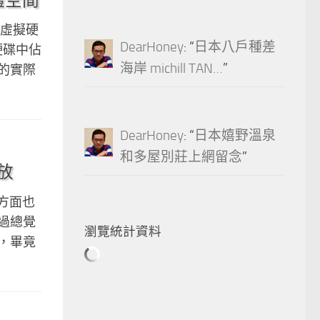
了虛擬硬
DearHoney
: “
日本八戶種差
硬碟中佔
海岸 michill TAN…
”
用的實際
DearHoney
: “
日本嬉野溫泉
和多屋別莊上網留念
”
播放
一方面也
過總覺
瀏覽統計資料
，畢竟