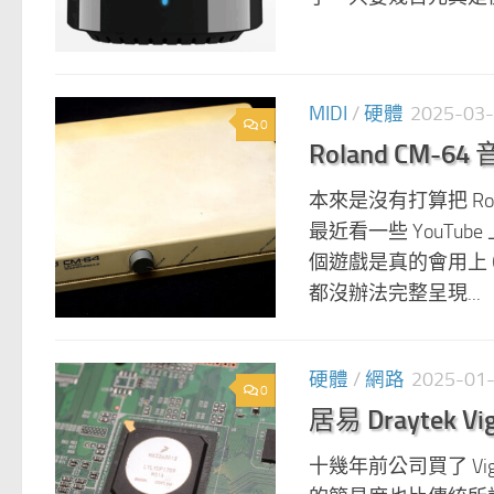
MIDI
/
硬體
2025-03
0
Roland CM
本來是沒有打算把 Rol
最近看一些 YouTu
個遊戲是真的會用上 C
都沒辦法完整呈現...
硬體
/
網路
2025-01
0
居易 Draytek Vig
十幾年前公司買了 Vi