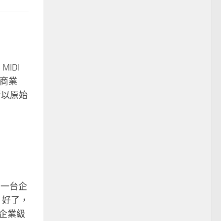
IDI
的商業
所以原始
 那一台企
 好了，
有企業級