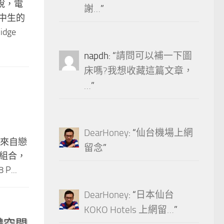
說，電
謝…
”
中生的
dge
napdh
: “
請問可以補一下圖
床嗎?我想收藏這篇文章，
…
”
DearHoney
: “
仙台機場上網
」，來自戀
留念
”
器組合，
P...
DearHoney
: “
日本仙台
KOKO Hotels 上網留…
”
實體空間