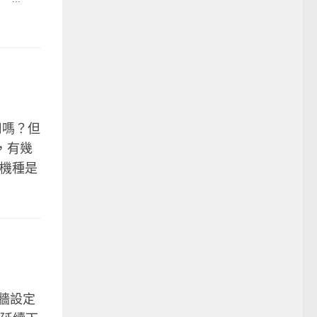
 用嗎？但
貨，有幾
生機種是
火牆設定