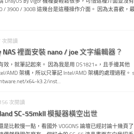
DrayOS 的 Vigor 機種要輕鬆很多，可惜這種介面並沒
960 / 3900 / 300B 這幾台是這種操作介面。 因為太喜歡
87 次閱讀
y NAS 裡面安裝 nano / joe 文字編輯器？
效，就筆記起來。 因為我是用 DS1821+，且手邊其他
 Intel/AMD 架構，所以只筆記 Intel/AMD 架構的處理過程。 s
ntware.net/x64-k3.2/inst...
4,156 次閱讀
Roland SC-55mkII 模擬器橫空出世
是比較慢一點，看國外 VOGONS 論壇已經討論十幾頁